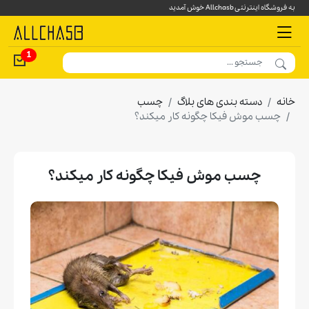
به فروشگاه اینترنتی Allchasb خوش آمدید
1
خانه
دسته بندی های بلاگ
چسب
چسب موش فيكا چگونه كار ميكند؟
چسب موش فيكا چگونه كار ميكند؟