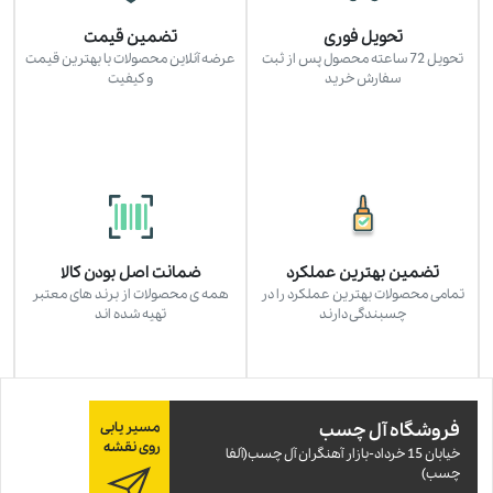
تحویل فوری
تضمین قیمت
تحویل 72 ساعته محصول پس از ثبت
عرضه آنلاین محصولات با بهترین قیمت
سفارش خرید
و کیفیت
تضمین بهترین عملکرد
ضمانت اصل بودن کالا
تمامی محصولات بهترین عملکرد را در
همه ی محصولات از برند های معتبر
چسبندگی دارند
تهیه شده اند
فروشگاه آل چسب
مسیر یابی
روی نقشه
خيابان 15 خرداد-بازار آهنگران آل چسب(آلفا
چسب)