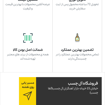
تحویل 72 ساعته محصول پس از ثبت
عرضه آنلاین محصولات با بهترین قیمت
سفارش خرید
و کیفیت
تضمین بهترین عملکرد
ضمانت اصل بودن کالا
تمامی محصولات بهترین عملکرد را در
همه ی محصولات از برند های معتبر
چسبندگی دارند
تهیه شده اند
فروشگاه آل چسب
مسیر یابی
روی نقشه
خيابان 15 خرداد-بازار آهنگران آل چسب(آلفا
چسب)