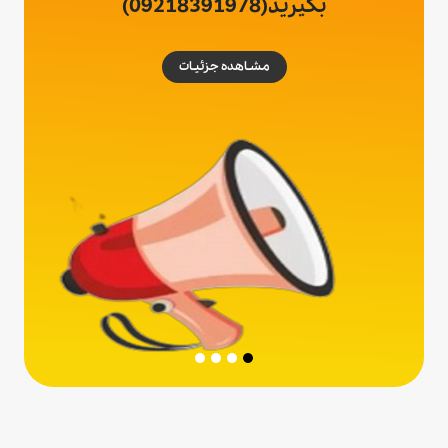
مشـاهده جزئیـات