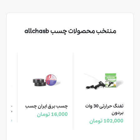
منتخب محصولات چسب allchasb
تفنگ حرارتی 30 وات
چسب برق ایران چسب
بردون
7سانتی جانسون
16,000 تومان
102,000 تومان
27,000 تو