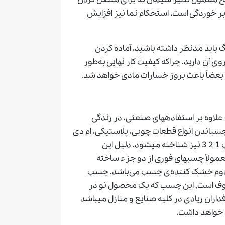
بر خوردگی است، استحکام نما نیز افزایش
 باید مدنظر داشته باشید، آماده کردن
ن دارید. چراکه کیفیت کار نهایی به‌طور
 بعضاً باعث بروز خسارات مادی خواهد شد.
اوه بر استفادههای صنعتی، در زندگی
سباندن انواع قطعات چوبی، پلاستیکی، ام دی
اف و… مورد استفاده قرار میگیرد. چسب فوری با نام چسب 1 2 3 نیز شناخته میشود. دلیل این
ولاً چسبهای فوری از دو جزء ساخته
دوم خشک کننده‌ی چسب می‌باشد. چسب
ای بر پایه سیانوآکریلات که به چسب 123 معروف است, این چسب که یک محصول نو در
اران زیادی در کلیه صنایع و منازل میباشد
 خواهد داشت.