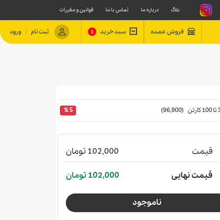
بلاگ
درباره ما
تماس با ما
قوانین و مقررات
|
فروش عمده
سبد خرید
ثبت نام
ورود
1
 (96,900)
5 %
قیمت
102,000 تومان
قیمت نهایی
102,000 تومان
ناموجود