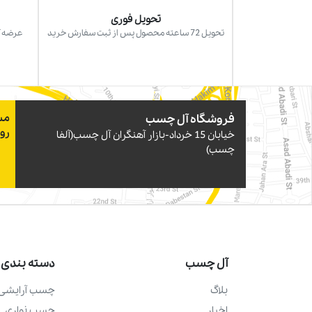
تحویل فوری
تحویل 72 ساعته محصول پس از ثبت سفارش خرید
عرضه آ
فروشگاه آل چسب
مس
رو
خيابان 15 خرداد-بازار آهنگران آل چسب(آلفا
چسب)
آل چسب
دسته بندی 
بلاگ
چسب آرايشی 
اخبار
چسب نواری