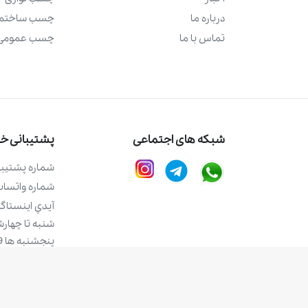
درباره ما
چسب ساختما
تماس با ما
چسب عمومی
شبکه های اجتماعی
پشتیبانی خری
شماره پشتيبا
شماره واتساپ 
آيدي اينستاگر
شنبه تا چهارشنبه 9 
پنجشنبه ها 9 الی 12
طراحی شده توسط
شرکت ره وب