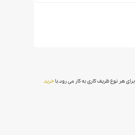
با
خريد