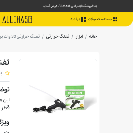
به فروشگاه اینترنتی Allchasb خوش آمدید
دسته محصولات
برندها
خانه
ابزار
تفنگ حرارتی
تفنگ حرارتی 30 وات بردون
تفنگ ح
ب
توض
این م
قطر پ
ویژگ