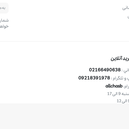
نی
شماره
خواهد
د آنلاین
02166490638
ني :
09218391978
و تلگرام :
allchasb
ام:
الی 17
کلیه ح