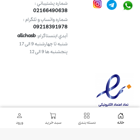
شماره پشتيباني :
02166490638
شماره واتساپ و تلگرام :
09218391978
allchasb
آيدي اينستاگرام:
شنبه تا چهارشنبه 9 الی 17
پنجشنبه ها 9 الی 12
خانه
دسته بندی
سبد خرید
ورود
طراحی شده توسط
شرکت ره وب
کلیه حقوق مادی و معنوی این طرح متعلق به فروشگاه آل چسب می باشد.