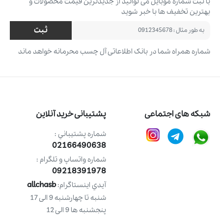
با ثبت شماره موبایل می ‌توانید از جدیدترین قیمت محصولات و
بهترین تخفیف ‌ها با خبر شوید
ثبت
شماره همراه شما در بانک اطلاعاتی آل چسب محرمانه خواهد ماند
شبکه های اجتماعی
پشتیبانی خرید آنلاین
شماره پشتيباني :
02166490638
شماره واتساپ و تلگرام :
09218391978
allchasb
آيدي اينستاگرام:
شنبه تا چهارشنبه 9 الی 17
پنجشنبه ها 9 الی 12