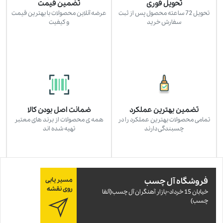
تحویل فوری
تضمین قیمت
تحویل 72 ساعته محصول پس از ثبت
عرضه آنلاین محصولات با بهترین قیمت
سفارش خرید
و کیفیت
تضمین بهترین عملکرد
ضمانت اصل بودن کالا
تمامی محصولات بهترین عملکرد را در
همه ی محصولات از برند های معتبر
چسبندگی دارند
تهیه شده اند
فروشگاه آل چسب
مسیر یابی
روی نقشه
خيابان 15 خرداد-بازار آهنگران آل چسب(آلفا
چسب)