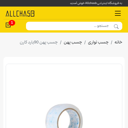
به فروشگاه اینترنتی Allchasb خوش آمدید
1
خانه
چسب نواری
چسب پهن
چسب پهن 90يارد كارن