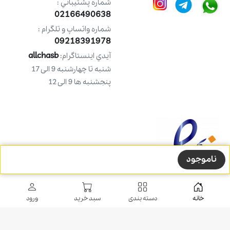
شماره پشتيباني :
02166490638
شماره واتساپ و تلگرام :
09218391978
allchasb
آيدي اينستاگرام:
شنبه تا چهارشنبه 9 الی 17
پنجشنبه ها 9 الی 12
ناموجود
خانه
دسته بندی
سبد خرید
ورود
طراحی شده توسط
شرکت ره وب
کلیه حقوق مادی و معنوی این طرح متعلق به فروشگاه آل چسب می باشد.