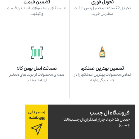
تحویل فوری
تضمین قیمت
تحویل 72 ساعته محصول پس از ثبت
عرضه آنلاین محصولات با بهترین قیمت
سفارش خرید
و کیفیت
تضمین بهترین عملکرد
ضمانت اصل بودن کالا
تمامی محصولات بهترین عملکرد را در
همه ی محصولات از برند های معتبر
چسبندگی دارند
تهیه شده اند
فروشگاه آل چسب
مسیر یابی
روی نقشه
خيابان 15 خرداد-بازار آهنگران آل چسب(آلفا
چسب)