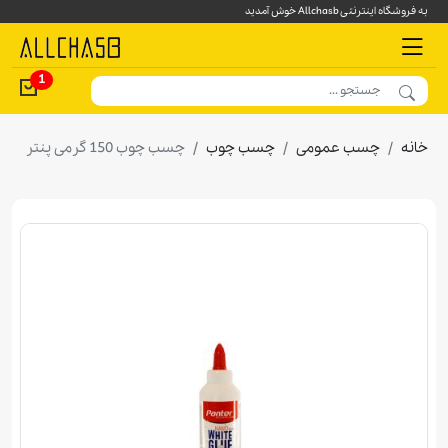
به فروشگاه اینترنتی Allchasb خوش آمدید
1
خانه
چسب عمومی
چسب چوب
چسب چوب 150 گرمی پنتر