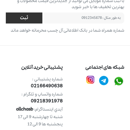
با ثبت شماره موبایل می ‌توانید از جدیدترین قیمت محصولات و
بهترین تخفیف ‌ها با خبر شوید
ثبت
شماره همراه شما در بانک اطلاعاتی آل چسب محرمانه خواهد ماند
شبکه های اجتماعی
پشتیبانی خرید آنلاین
شماره پشتيباني :
02166490638
شماره واتساپ و تلگرام :
09218391978
allchasb
آيدي اينستاگرام:
شنبه تا چهارشنبه 9 الی 17
پنجشنبه ها 9 الی 12