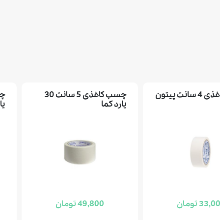
چسب کاغذی 4 سانت پیتون
چسب کاغذی 5 سانت 30
یارد کما
یا
33, تومان
49,800 تومان