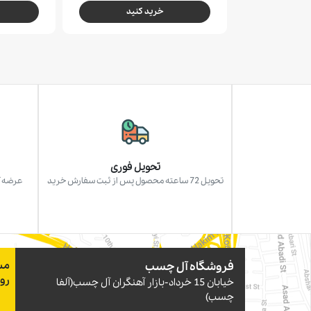
خرید کنید
تحویل فوری
تحویل 72 ساعته محصول پس از ثبت سفارش خرید
عرضه آ
فروشگاه آل چسب
مس
رو
خيابان 15 خرداد-بازار آهنگران آل چسب(آلفا
چسب)