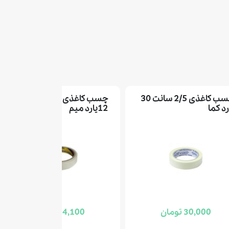
چسب کاغذی 2/5 سانت 30
چسب کاغذی 2 سانت
رد کما
12یارد میم
30,000 تومان
14,100 تومان