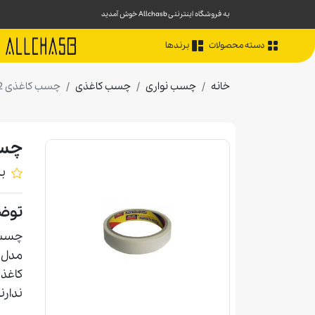
به فروشگاه اینترنتی Allchasb خوش آمدید
دسته محصولات
برندها
خانه
چسب نواری
چسب کاغذی
چسب کاغذی 2 سانت 25 یارد میم
چسب کاغ
ب
توض
چسب ک
مدل‌
کاغذ 
ندارن