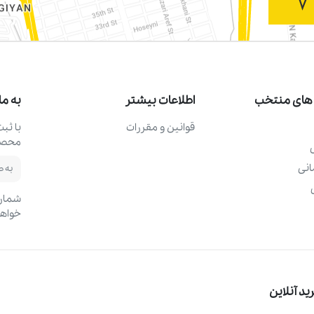
های منتخب
اطلاعات بیشتر
به ما
قوانین و مقررات
با ثب
محصول
نی
شماره
خواهد
د آنلاین