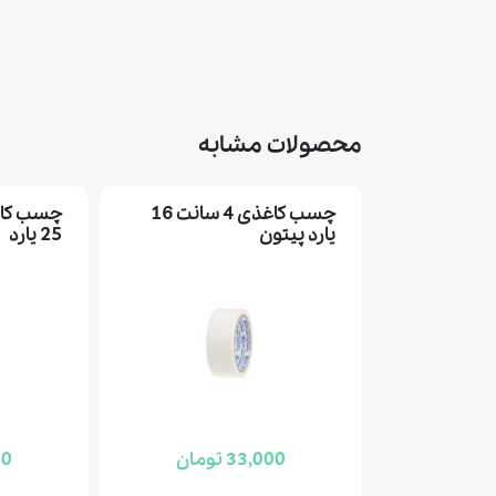
محصولات مشابه
چسب کاغذی 4 سانت 16
یارد پيتون
25 يارد
33,000 تومان
000