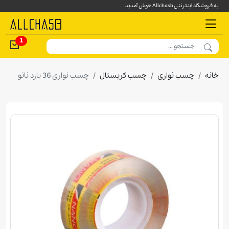
به فروشگاه اینترنتی Allchasb خوش آمدید
1
خانه
چسب نواری
چسب کریستال
چسب نواری 36 يارد نانو