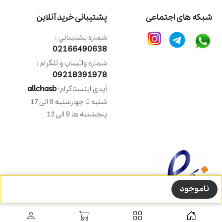
شبکه های اجتماعی
پشتیبانی خرید آنلاین
شماره پشتيباني :
02166490638
شماره واتساپ و تلگرام :
09218391978
allchasb
آيدي اينستاگرام:
شنبه تا چهارشنبه 9 الی 17
پنجشنبه ها 9 الی 12
ناموجود