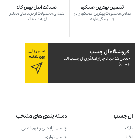
تضمین بهترین عملکرد
ضمانت اصل بودن کالا
تمامی محصولات بهترین عملکرد را در
همه ی محصولات از برند های معتبر
چسبندگی دارند
تهیه شده اند
فروشگاه آل چسب
مسیر یابی
روی نقشه
خيابان 15 خرداد-بازار آهنگران آل چسب(آلفا
چسب)
آل چسب
دسته بندی های منتخب
بلاگ
چسب آرايشی و بهداشتی
اخبار
چسب نواری