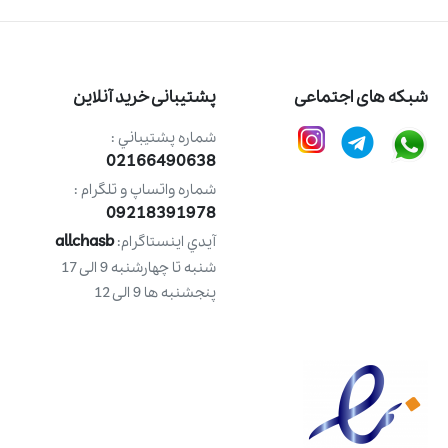
شبکه های اجتماعی
پشتیبانی خرید آنلاین
شماره پشتيباني :
02166490638
شماره واتساپ و تلگرام :
09218391978
allchasb
آيدي اينستاگرام:
شنبه تا چهارشنبه 9 الی 17
پنجشنبه ها 9 الی 12