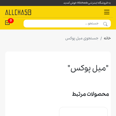
به فروشگاه اینترنتی Allchasb خوش آمدید
0
خانه
جستجوی میل پوکس
"میل پوکس"
محصولات مرتبط