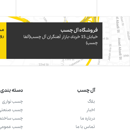
فروشگاه آل چسب
مس
رو
خيابان 15 خرداد-بازار آهنگران آل چسب(آلفا
چسب)
آل چسب
دسته بندی 
بلاگ
چسب نواری
اخبار
چسب صنعتی
درباره ما
چسب ساختما
تماس با ما
چسب عمومی