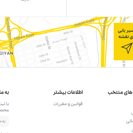
یر یابی
ی نقشه
های منتخب
اطلاعات بیشتر
به ما
قوانین و مقررات
با ثب
محصول
نی