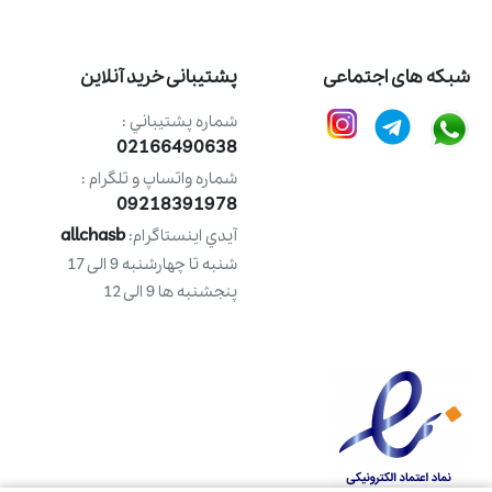
شبکه های اجتماعی
پشتیبانی خرید آنلاین
شماره پشتيباني :
02166490638
شماره واتساپ و تلگرام :
09218391978
allchasb
آيدي اينستاگرام:
شنبه تا چهارشنبه 9 الی 17
پنجشنبه ها 9 الی 12