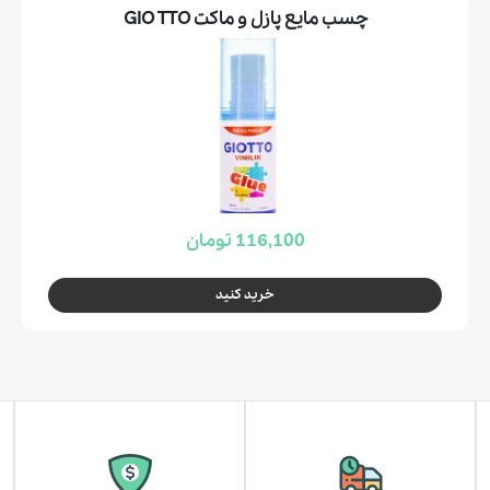
چسب مايع پازل و ماكت GIO TTO
116,100 تومان
خرید کنید