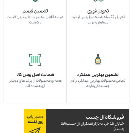
تحویل فوری
تضمین قیمت
تحویل 72 ساعته محصول پس از ثبت
عرضه آنلاین محصولات با بهترین قیمت
سفارش خرید
و کیفیت
تضمین بهترین عملکرد
ضمانت اصل بودن کالا
تمامی محصولات بهترین عملکرد را در
همه ی محصولات از برند های معتبر
چسبندگی دارند
تهیه شده اند
فروشگاه آل چسب
مسیر یابی
روی نقشه
خيابان 15 خرداد-بازار آهنگران آل چسب(آلفا
چسب)