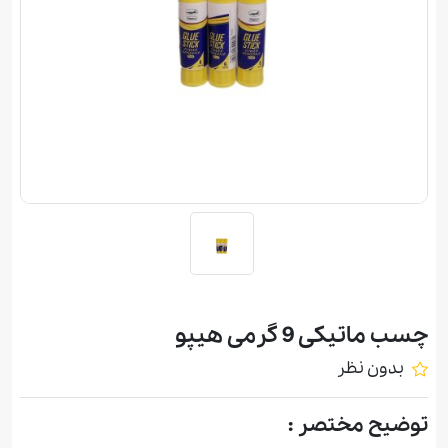
چسب ماتيكی 9 گرمی هيپو
بدون نظر
توضیح مختصر :