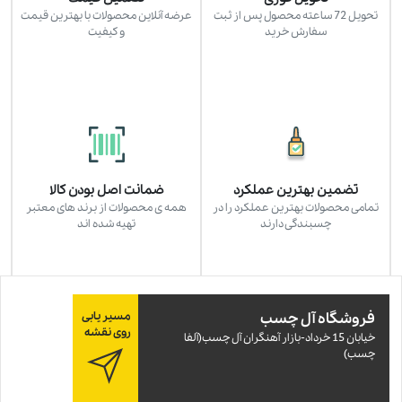
تحویل 72 ساعته محصول پس از ثبت
عرضه آنلاین محصولات با بهترین قیمت
سفارش خرید
و کیفیت
تضمین بهترین عملکرد
ضمانت اصل بودن کالا
تمامی محصولات بهترین عملکرد را در
همه ی محصولات از برند های معتبر
چسبندگی دارند
تهیه شده اند
فروشگاه آل چسب
مسیر یابی
روی نقشه
خيابان 15 خرداد-بازار آهنگران آل چسب(آلفا
چسب)