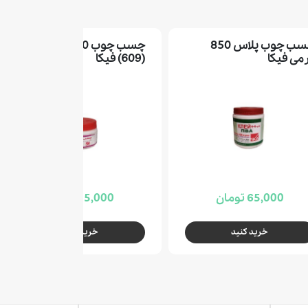
چسب چوب پلاس 850
چسب چوب 500گرمی
می فیکا
(609) فیکا
65,000 تومان
35,000 تومان
خرید کنید
خرید کنید