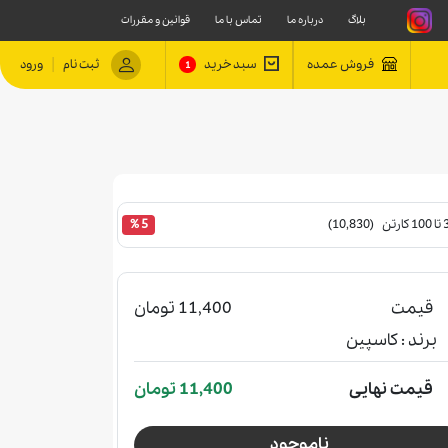
بلاگ
درباره ما
تماس با ما
قوانین و مقررات
|
فروش عمده
سبد خرید
ثبت نام
ورود
1
 (10,830)
5 %
قیمت
11,400 تومان
برند :
کاسپین
قیمت نهایی
11,400 تومان
ناموجود