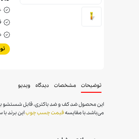
غ
ق
ض
تو
توضیحات
مشخصات
دیدگاه
ویدیو
اين محصول ضد کف و ضد باکتری، قابل شستشو با آ
می‌باشد.
با مقايسه
قيمت چسب چوب
اين برند با س