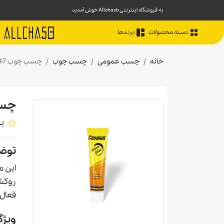
به فروشگاه اینترنتی Allchasb خوش آمدید
دسته محصولات
برندها
خانه
چسب عمومی
چسب چوب
چسب چوب 47 گرمی كاسپین
چسب چو
ب
توض
اين م
روکش 
فعال 
ویژگ