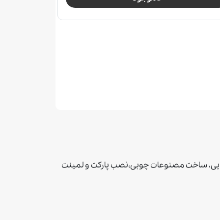
وايی، ساخت مصنوعات چوبی،نصب پاركت و لمينت