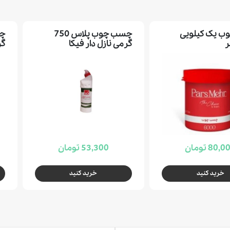
 یک کیلویی
چسب چوب پلاس 750
ر
گرمی نازل دار فیکا
گر
80, تومان
53,300 تومان
خرید کنید
خرید کنید