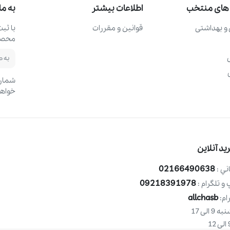
های منتخب
اطلاعات بیشتر
به ما
و بهداشتی
قوانین و مقررات
با ثب
محصول
شماره
خواهد
د آنلاین
02166490638
ني :
09218391978
و تلگرام :
allchasb
ام:
الی 17