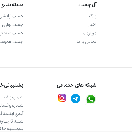
آل چسب
دسته بندی 
بلاگ
چسب آرايشی 
اخبار
چسب نواری
درباره ما
چسب صنعتی
تماس با ما
چسب عمومی
شبکه های اجتماعی
پشتیبانی خری
شماره پشتيبا
شماره واتساپ 
آيدي اينستاگر
شنبه تا چهارشنبه 9 
پنجشنبه ها 9 الی 12