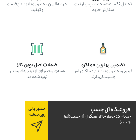
تحویل 72 ساعته محصول پس از ثبت
عرضه آنلاین محصولات با بهترین قیمت
سفارش خرید
و کیفیت
تضمین بهترین عملکرد
ضمانت اصل بودن کالا
تمامی محصولات بهترین عملکرد را در
همه ی محصولات از برند های معتبر
چسبندگی دارند
تهیه شده اند
فروشگاه آل چسب
مسیر یابی
روی نقشه
خيابان 15 خرداد-بازار آهنگران آل چسب(آلفا
چسب)