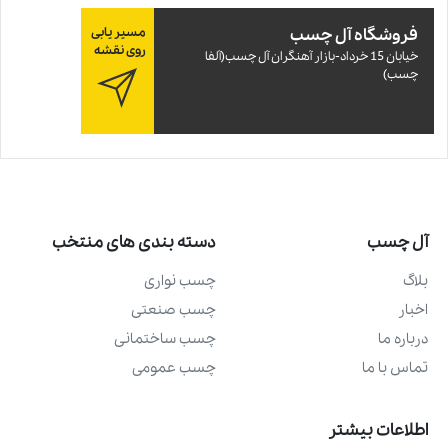
فروشگاه آل چسب
مسیر یابی
روی نقشه
خيابان 15 خرداد-بازار آهنگران آل چسب(آلفا
چسب)
آل چسب
دسته بندی های منتخب
بلاگ
چسب نواری
اخبار
چسب صنعتی
درباره ما
چسب ساختمانی
تماس با ما
چسب عمومی
اطلاعات بیشتر