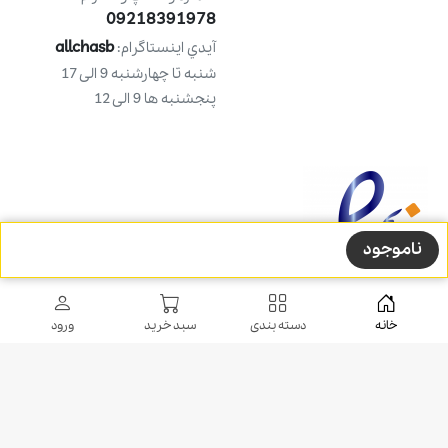
09218391978
allchasb
آيدي اينستاگرام:
شنبه تا چهارشنبه 9 الی 17
پنجشنبه ها 9 الی 12
ناموجود
خانه
دسته بندی
سبد خرید
ورود
طراحی شده توسط
شرکت ره وب
کلیه حقوق مادی و معنوی این طرح متعلق به فروشگاه آل چسب می باشد.