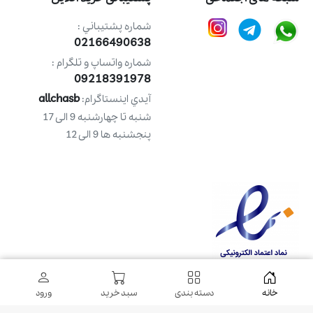
شماره پشتيباني :
02166490638
شماره واتساپ و تلگرام :
09218391978
allchasb
آيدي اينستاگرام:
شنبه تا چهارشنبه 9 الی 17
پنجشنبه ها 9 الی 12
خانه
دسته بندی
سبد خرید
ورود
طراحی شده توسط
شرکت ره وب