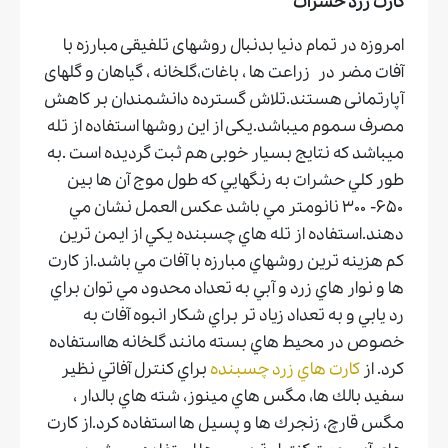
کارت زرد حشرات
امروزه در تمام دنیا بدنبال روشهای تلفیقی مبارزه با
آفات مضر در زراعت ها ، باغات،گلخانه ، گیاهان و گلهای
آپارتمانی هستند.تلاش گسترده دانشمندان بر کاهش
مصرف سموم میباشد.یکی از این روشها استفاده از تله
میباشد که نتایج بسیار خوبی هم ثبت گردیده است .به
طور كلي حشرات به رنگهايي كه طول موج آن ها بين
۶۵۰- ۳۰۰ نانومتر مي باشد عكس العمل نشان مي
دهند.استفاده از تله هاي چسبنده يكي از ايمن ترين
كم هزينه ترين روشهاي مبارزه با آفات مي باشد.از كارت
ها و نوار هاي زرد و آبي به تعداد محدود مي توان براي
رد يابي و به تعداد زياد تر براي شكار انبوه آفات به
خصوص در محيط هاي بسته مانند گلخانه هااستفاده
كرد. از
كارت هاي زرد چسبنده
براي كنترل آفاتي نظير
سفيد بالك ها، مگس هاي مينوز، شته هاي بالدار ،
مگس قارچ، زنجرك ها و پسيل ها استفاده كرد.از كارت