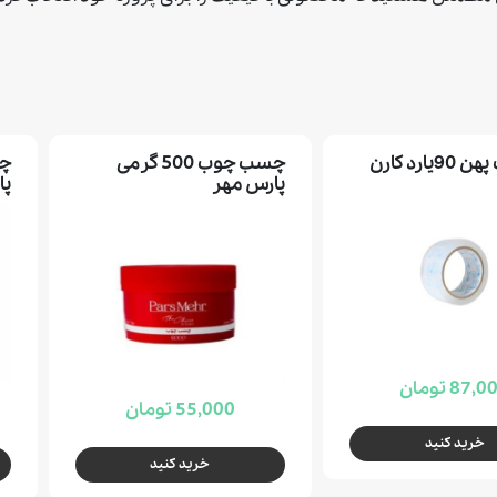
يارد كارن
چسب چوب 500 گرمی
چس
پارس مهر
پا
87, تومان
55,000 تومان
خرید کنید
خرید کنید