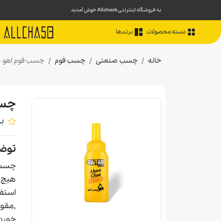
به فروشگاه اینترنتی Allchasb خوش آمدید
دسته محصولات
برندها
خانه
چسب صنعتی
چسب فوم
چسب فوم اهو غ
چسب
ب
توض
چسب آ
هیچ خ
استفا
,مقوا
خوردگ