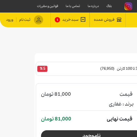
بلاگ
درباره ما
تماس با ما
قوانین و مقررات
|
فروش عمده
سبد خرید
ثبت نام
ورود
1
 (76,950)
5 %
قیمت
81,000 تومان
برند :
غفاری
قیمت نهایی
81,000 تومان
ناموجود