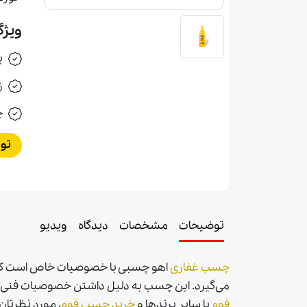
ویژگ
ب
ز
چ
تو
توضیحات
مشخصات
دیدگاه
ویدیو
چسب غفاری
اهو چسبی با خصوصیات خاص است که بر
می‌گیرد. این چسب به دلیل داشتن خصوصیات فنی 
فوم
با ساير برندها و
خريد چسب فوم
، مورد نظرتان