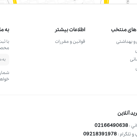
های منتخب
اطلاعات بیشتر
به ما
و بهداشتی
قوانین و مقررات
با ثب
محصول
نی
شماره
خواهد
د آنلاین
02166490638
ني :
09218391978
و تلگرام :