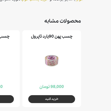
محصولات مشابه
چسب پهن 90يارد تاپرول
چسب پهن 90
98,000 تومان
000
خرید کنید