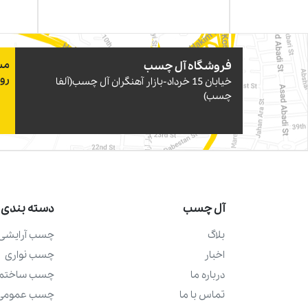
فروشگاه آل چسب
مس
رو
خيابان 15 خرداد-بازار آهنگران آل چسب(آلفا
چسب)
آل چسب
دسته بندی 
بلاگ
چسب آرايشی 
اخبار
چسب نواری
درباره ما
چسب ساختما
تماس با ما
چسب عمومی