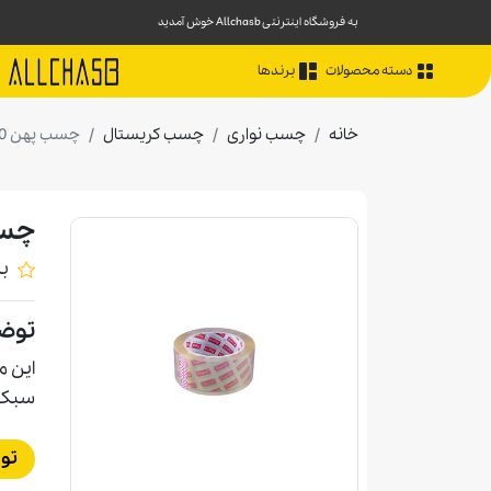
به فروشگاه اینترنتی Allchasb خوش آمدید
دسته محصولات
برندها
خانه
چسب نواری
چسب کریستال
چسب پهن 90يارد تاپرول
چسب په
ب
توض
اين م
سبک د
تو