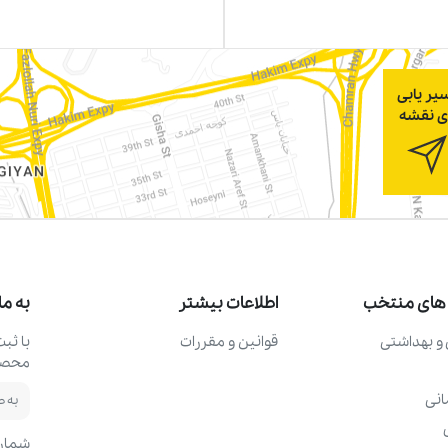
یر یابی
ی نقشه
های منتخب
اطلاعات بیشتر
به ما
و بهداشتی
قوانین و مقررات
با ثب
محصول
نی
شماره