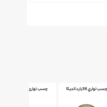
سب نواري 36يارد انديكا
چسب نواری 36 یارد کارن