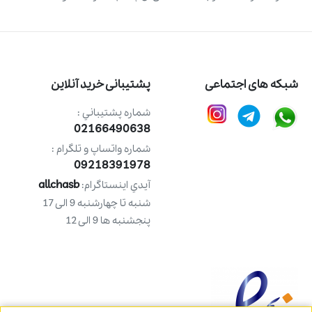
شبکه های اجتماعی
پشتیبانی خرید آنلاین
شماره پشتيباني :
02166490638
شماره واتساپ و تلگرام :
09218391978
allchasb
آيدي اينستاگرام:
شنبه تا چهارشنبه 9 الی 17
پنجشنبه ها 9 الی 12