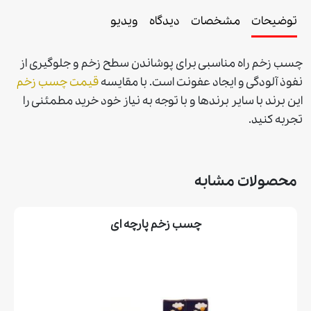
توضیحات
مشخصات
دیدگاه
ویدیو
چسب زخم راه مناسبی برای پوشاندن سطح زخم و جلوگيری از
نفوذ آلودگی و ايجاد عفونت است.
با مقايسه
قيمت چسب زخم
اين برند با ساير برندها و با توجه به نياز خود خريد مطمئنی را
تجربه كنيد.
محصولات مشابه
چسب زخم پارچه ای