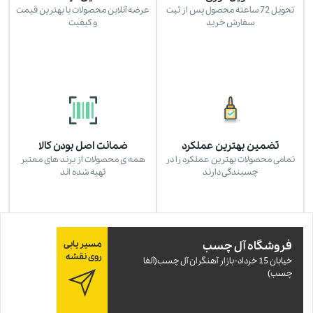
تحویل 72 ساعته محصول پس از ثبت
عرضه آنلاین محصولات با بهترین قیمت
سفارش خرید
و کیفیت
تضمین بهترین عملکرد
ضمانت اصل بودن کالا
تمامی محصولات بهترین عملکرد را در
همه ی محصولات از برند های معتبر
چسبندگی دارند
تهیه شده اند
فروشگاه آل چسب
مسیر یابی
روی نقشه
خيابان 15 خرداد-بازار آهنگران آل چسب(آلفا
چسب)