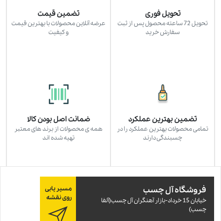
تحویل فوری
تضمین قیمت
تحویل 72 ساعته محصول پس از ثبت
عرضه آنلاین محصولات با بهترین قیمت
سفارش خرید
و کیفیت
تضمین بهترین عملکرد
ضمانت اصل بودن کالا
تمامی محصولات بهترین عملکرد را در
همه ی محصولات از برند های معتبر
چسبندگی دارند
تهیه شده اند
فروشگاه آل چسب
مسیر یابی
روی نقشه
خيابان 15 خرداد-بازار آهنگران آل چسب(آلفا
چسب)