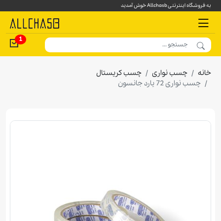
به فروشگاه اینترنتی Allchasb خوش آمدید
1
خانه
چسب نواری
چسب کریستال
چسب نواری 72 یارد جانسون