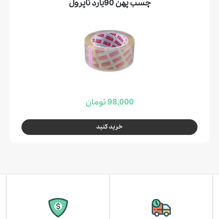
چسب پهن 90يارد تاپرول
98,000 تومان
خرید کنید